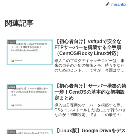
meantix
関連記事
【初心者向け】vsftpdで安全な
Linux
FTPサーバーを構築する全手順
（CentOS/Rocky Linux対応）
導入このブログのキャッチコピーは「未
来の自分のための技術メモ、時々あなた
のためのヒント。」ですが、今回はサー
バーを構築する上で、未来の自分も、そ
してあなたも必ず通る道の一つ、「FTP
サーバーの構築」に関するヒントです。
【初心者向け】サーバー構築の第
Linux
自前のWebサーバーに...
一歩！CentOSの基本的な初期設
定まとめ
導入自分専用のサーバーを構築する際、
OSをインストールした後にまず行うべき
なのが「初期設定」です。この最初のス
テップをしっかり行っておくことで、そ
の後のサーバー運用がぐっと楽になり、
セキュリティも向上します。この記事で
【Linux版】Google Driveをデス
Linux
は、私自身が書き溜めて...