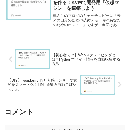
を作る！KVMで開発用「仮想マ
シン」を構築しよう
導入このブログのキャッチコピーは「未
来の自分のための技術メモ、時々あなた
のためのヒント。」ですが、今回はあな
たのLinux PCの可能性を大きく広げる、
魔法のような技術「仮想マシン」に関す
るヒントです。「新しいOSを試してみた
いけど、今の環...
【初心者向け】Webスクレイピングと
は？Pythonでサイト情報を自動収集する
方法
【DIY】Raspberry Piと人感センサーで玄
関をスマート化！LINE通知＆自動点灯シ
ステム
コメント