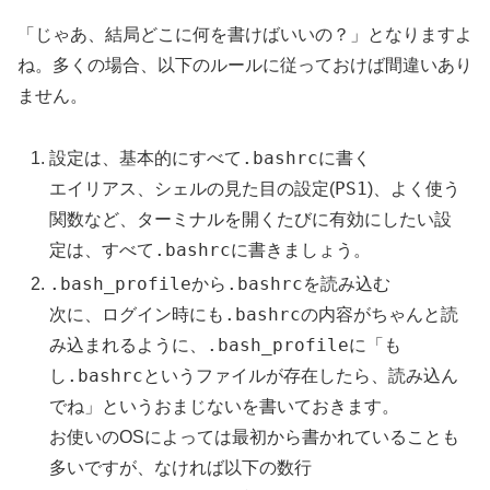
「じゃあ、結局どこに何を書けばいいの？」となりますよ
ね。多くの場合、以下のルールに従っておけば間違いあり
ません。
.bashrc
設定は、基本的にすべて
に書く
PS1
エイリアス、シェルの見た目の設定(
)、よく使う
関数など、ターミナルを開くたびに有効にしたい設
.bashrc
定は、すべて
に書きましょう。
.bash_profile
.bashrc
から
を読み込む
.bashrc
次に、ログイン時にも
の内容がちゃんと読
.bash_profile
み込まれるように、
に「も
.bashrc
し
というファイルが存在したら、読み込ん
でね」というおまじないを書いておきます。
お使いのOSによっては最初から書かれていることも
多いですが、なければ以下の数行