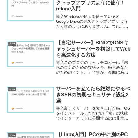
クトップアプリのように使う！
rclone入門
導入WindowsやMacを使っていると、
Google Driveのデスクトップアプリは当
たり前のようにありますよね。では、
Linuxではどうでしょうか？残念ながら、
Googleは公式のLinux用デスクトップアプ
リを提供していません。しか...
【自宅サーバー】BINDでDNSキ
Linux
ャッシュサーバーを構築してWeb
を高速化する方法
導入このブログのキャッチコピーは「未
来の自分のための技術メモ、時々あなた
のためのヒント。」ですが、今回はあな
たの家のインターネットがちょっと快適
になるかもしれない、そんな「ヒント」
です。「最近、Webページの表示が少し
サーバーを立てたら絶対にやるべ
Linux
遅いな…」「いつも見る...
きSSHの初期セキュリティ設定2
選
導入新しくサーバーを立ち上げた時、OS
をインストールしただけの「素」の状態
でインターネットに公開するのは非常に
危険です。なぜなら、世界中の攻撃者は
常にデフォルト設定のサーバーを探し出
し、侵入を試みているからです。私自身
【Linux入門】PCの中に別のPC
Linux
がサーバーを構築する際...