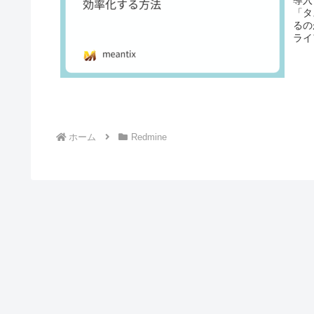
導入
「タ
るの
ライ
ホーム
Redmine