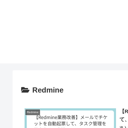
Redmine
【
Redmine
て