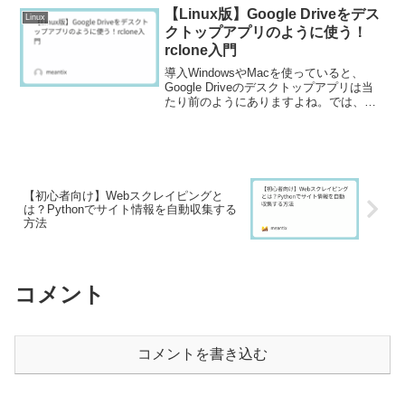
サーバーの構築」に関するヒントです。
【Linux版】Google Driveをデス
Linux
自前のWebサーバーに...
クトップアプリのように使う！
rclone入門
導入WindowsやMacを使っていると、
Google Driveのデスクトップアプリは当
たり前のようにありますよね。では、
Linuxではどうでしょうか？残念ながら、
Googleは公式のLinux用デスクトップアプ
リを提供していません。しか...
【初心者向け】Webスクレイピングと
は？Pythonでサイト情報を自動収集する
方法
コメント
コメントを書き込む