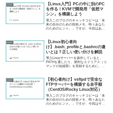
です。「最近、Webページの表示が少し
【Linux入門】PCの中に別のPC
Linux
遅いな…」「いつも見る...
を作る！KVMで開発用「仮想マ
シン」を構築しよう
導入このブログのキャッチコピーは「未
来の自分のための技術メモ、時々あなた
のためのヒント。」ですが、今回はあな
たのLinux PCの可能性を大きく広げる、
魔法のような技術「仮想マシン」に関す
るヒントです。「新しいOSを試してみた
【Linux初心者向
Linux
いけど、今の環...
け】.bash_profileと.bashrcの違
いとは？正しい使い分けを解説
導入Linuxサーバーを操作していると、
PATHを通したり、便利なエイリアス（コ
マンドの短縮形）を登録するために、
「.bash_profileや.bashrcというファイル
を編集してください」という解説をよく
見かけますよね。しかし、この2つ...
【初心者向け】vsftpdで安全な
Linux
FTPサーバーを構築する全手順
（CentOS/Rocky Linux対応）
導入このブログのキャッチコピーは「未
来の自分のための技術メモ、時々あなた
のためのヒント。」ですが、今回はサー
バーを構築する上で、未来の自分も、そ
してあなたも必ず通る道の一つ、「FTP