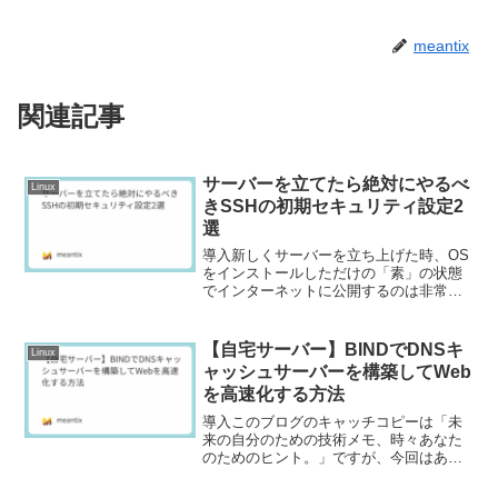
meantix
関連記事
サーバーを立てたら絶対にやるべ
Linux
きSSHの初期セキュリティ設定2
選
導入新しくサーバーを立ち上げた時、OS
をインストールしただけの「素」の状態
でインターネットに公開するのは非常に
危険です。なぜなら、世界中の攻撃者は
常にデフォルト設定のサーバーを探し出
し、侵入を試みているからです。私自身
【自宅サーバー】BINDでDNSキ
Linux
がサーバーを構築する際...
ャッシュサーバーを構築してWeb
を高速化する方法
導入このブログのキャッチコピーは「未
来の自分のための技術メモ、時々あなた
のためのヒント。」ですが、今回はあな
たの家のインターネットがちょっと快適
になるかもしれない、そんな「ヒント」