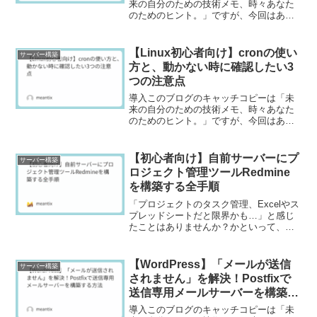
来の自分のための技術メモ、時々あなた
のためのヒント。」ですが、今回はあな
たのWordPressサイトが動くサーバーを
守る、最重要セキュリティ設定に関する
ヒントです。「レンタルサーバーから
【Linux初心者向け】cronの使い
サーバー構築
VPSに移行したけ...
方と、動かない時に確認したい3
つの注意点
導入このブログのキャッチコピーは「未
来の自分のための技術メモ、時々あなた
のためのヒント。」ですが、今回はあな
たのサーバー管理をぐっと楽にしてくれ
る、魔法のような「自動化」のヒントで
す。サーバーを運用していると、「毎日
【初心者向け】自前サーバーにプ
サーバー構築
深夜にバックアップを取り...
ロジェクト管理ツールRedmine
を構築する全手順
「プロジェクトのタスク管理、Excelやス
プレッドシートだと限界かも…」と感じ
たことはありませんか？かといって、高
機能な有料ツールを導入するのは少しハ
ードルが高いですよね。そんな方におす
すめなのが、オープンソースのプロジェ
【WordPress】「メールが送信
サーバー構築
クト管理ツール「R...
されません」を解決！Postfixで
送信専用メールサーバーを構築す
る方法
導入このブログのキャッチコピーは「未