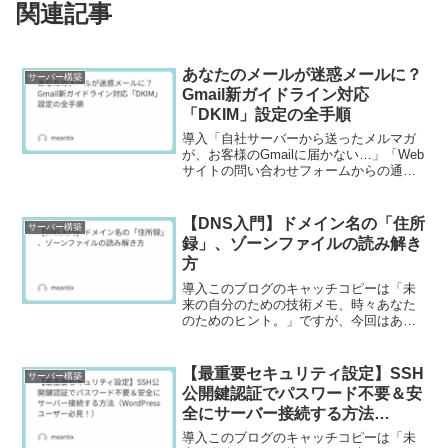
関連記事
あなたのメールが迷惑メールに？
サーバー構築
Gmail新ガイドライン対応
「DKIM」設定の全手順
導入「自社サーバーから送ったメルマガ
が、お客様のGmailに届かない…」「Web
サイトの問い合わせフォームからの通知
が、迷惑メールフォルダに入ってしま
う…」もしあなたがWebサイトの運営者
なら、こんな経験はありませんか？2024
【DNS入門】ドメイン名の「住所
サーバー構築
年から、Go...
録」、ゾーンファイルの読み解き
方
導入このブログのキャッチコピーは「未
来の自分のための技術メモ、時々あなた
のためのヒント。」ですが、今回はあな
たのドメイン（example.comなど）が、
どのようにして世界中のコンピューター
と繋がっているのか、その裏側を支える
【最重要セキュリティ設定】SSH
サーバー構築
「住所録」に関...
公開鍵認証でパスワード不要＆安
全にサーバー接続する方法
（WordPressユーザー必見！）
導入このブログのキャッチコピーは「未