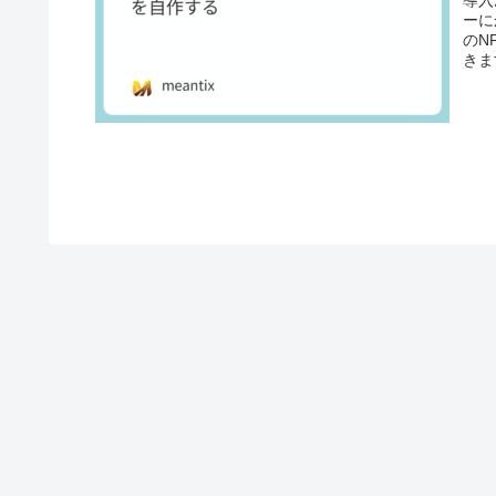
導入
ーに
のN
きま