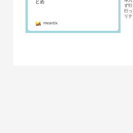
導入
ず行
行っ
リテ