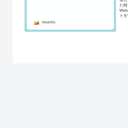
導入
た時
We
トを