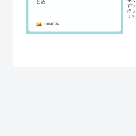
導入
ず行
行っ
リテ