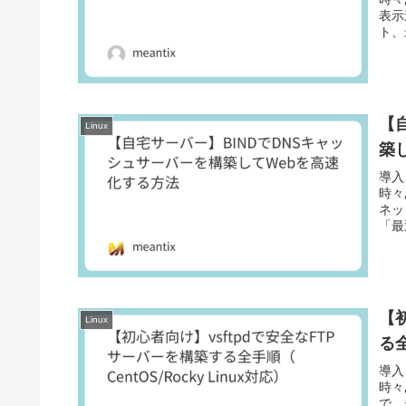
表示
ト、
【
Linux
築
導入
時々
ネッ
「最
【
Linux
る全
導入
時々
で、