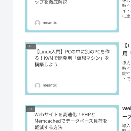
導入
時々
イト
に重
【
Linux
用
導入
時々
能性
トで
W
PHP
ー
導入
時々