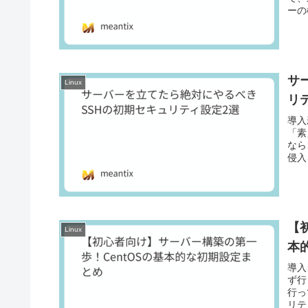
ーの
サ
Linux
リ
導入
「素
なら
侵入
【
Linux
本
導入
ず行
行っ
リテ